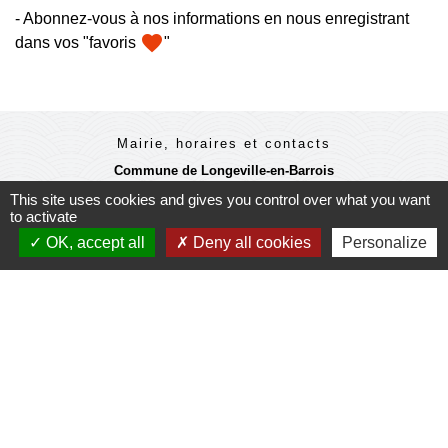
- Abonnez-vous à nos informations en nous enregistrant
favorite
dans vos "favoris
"
Mairie, horaires et contacts
Commune de Longeville-en-Barrois
2, Rue de l'Orme
This site uses cookies and gives you control over what you want
55000 Longeville-en-Barrois - FRANCE
to activate
+33 3 29 79 19 24
OK, accept all
Deny all cookies
Personalize
Ouverture du secretariat de Mairie
Lundi et mercredi : 14h-18h
Mardi-jeudi-vendredi : 11h-12h et 14h-17h
Le Maire et les adjoints reçoivent sur RDV
Ouverture de l'agence communale postale
Lundi et mardi: 14h-16h
Mercredi :14h-18h
Jeudi et vendredi : 9h-11h