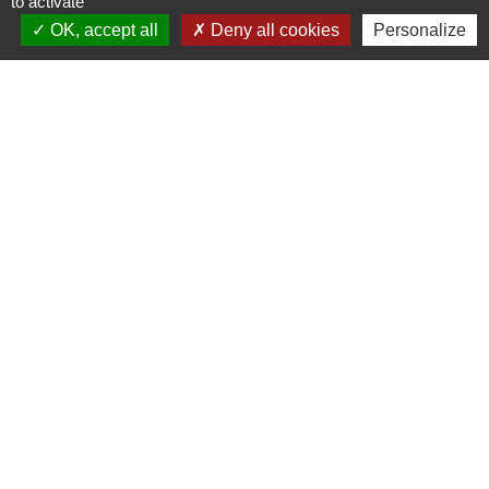
to activate
Commune de Longeville-en-Barrois
OK, accept all
Deny all cookies
Personalize
2, Rue de l'Orme
55000 Longeville-en-Barrois - FRANCE
+33 3 29 79 19 24
Ouverture du secretariat de Mairie
Lundi et mercredi : 14h-18h
Mardi-jeudi-vendredi : 11h-12h et 14h-17h
Le Maire et les adjoints reçoivent sur RDV
Ouverture de l'agence communale postale
Lundi et mardi: 14h-16h
Mercredi :14h-18h
Jeudi et vendredi : 9h-11h
Le personnel de la municipalité n'est pas habilité
à effectuer les operations de l'agence
communale postale.