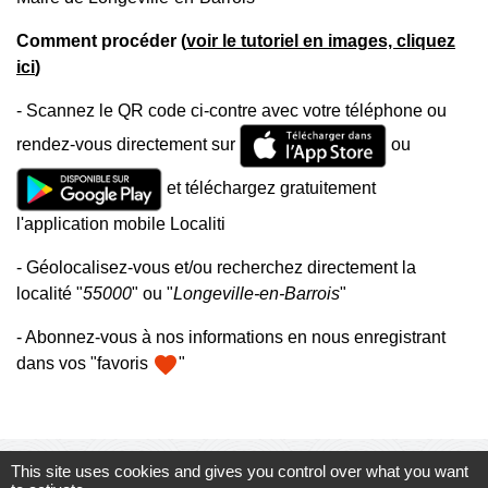
Comment procéder (
voir le tutoriel en images, cliquez
ici
)
- Scannez le QR code ci-contre avec votre téléphone ou
rendez-vous directement sur
ou
et téléchargez gratuitement
l'application mobile Localiti
- Géolocalisez-vous et/ou recherchez directement la
localité "
55000
" ou "
Longeville-en-Barrois
"
- Abonnez-vous à nos informations en nous enregistrant
favorite
dans vos "favoris
"
This site uses cookies and gives you control over what you want
Mairie, horaires et contacts