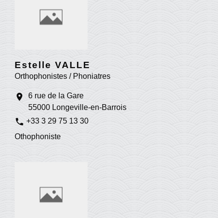
Estelle VALLE
Orthophonistes / Phoniatres
6 rue de la Gare
location_on
55000 Longeville-en-Barrois
phone
+33 3 29 75 13 30
Othophoniste