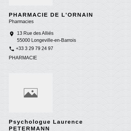
PHARMACIE DE L'ORNAIN
Pharmacies
13 Rue des Alliés
location_on
55000 Longeville-en-Barrois
phone
+33 3 29 79 24 97
PHARMACIE
Psychologue Laurence
PETERMANN