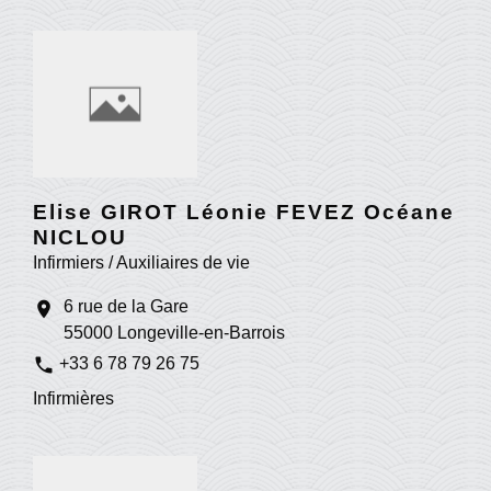
Elise GIROT Léonie FEVEZ Océane
NICLOU
Infirmiers / Auxiliaires de vie
6 rue de la Gare
location_on
55000 Longeville-en-Barrois
phone
+33 6 78 79 26 75
Infirmières