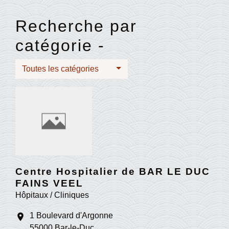
Recherche par
catégorie -
Toutes les catégories
Centre Hospitalier de BAR LE DUC
FAINS VEEL
Hôpitaux / Cliniques
1 Boulevard d'Argonne
location_on
55000 Bar-le-Duc