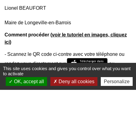
Lionel BEAUFORT
Maire de Longeville-en-Barrois
Comment procéder (
voir le tutoriel en images, cliquez
ici
)
- Scannez le QR code ci-contre avec votre téléphone ou
rendez-vous directement sur
ou
This site uses cookies and gives you control over what you want
to activate
et téléchargez gratuitement
OK, accept all
Deny all cookies
Personalize
l'application mobile Localiti
- Géolocalisez-vous et/ou recherchez directement la
localité "
55000
" ou "
Longeville-en-Barrois
"
- Abonnez-vous à nos informations en nous enregistrant
favorite
dans vos "favoris
"