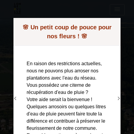
menu
Modal d'informations
🌸 Un petit coup de pouce pour
nos fleurs ! 🌸
En raison des restrictions actuelles,
nous ne pouvons plus arroser nos
plantations avec l'eau du réseau.
Vous possédez une citerne de
Accès directs
récupération d'eau de pluie ?
chevron_left
chevron_right
Votre aide serait la bienvenue !
Previous
Next
assignment
Comptes rendus
Quelques arrosoirs ou quelques litres
d'eau de pluie peuvent faire toute la
local_dining
Menu restauration scolaire
différence et contribuer à préserver le
fleurissement de notre commune.
local_dining
Réservation Cantine Garderie