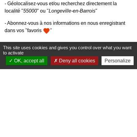
- Géolocalisez-vous et/ou recherchez directement la
localité "
55000
" ou "
Longeville-en-Barrois
"
- Abonnez-vous à nos informations en nous enregistrant
favorite
dans vos "favoris
"
This site uses cookies and gives you control over what you want
to activate
OK, accept all
Deny all cookies
Personalize
Mairie, horaires et contacts
Commune de Longeville-en-Barrois
2, Rue de l'Orme
55000 Longeville-en-Barrois - FRANCE
+33 3 29 79 19 24
Ouverture du secretariat de Mairie
Lundi et mercredi : 14h-18h
Mardi-jeudi-vendredi : 11h-12h et 14h-17h
Le Maire et les adjoints reçoivent sur RDV
Ouverture de l'agence communale postale