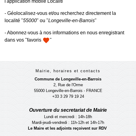
l'application mobile Localiti
- Géolocalisez-vous et/ou recherchez directement la
localité "
55000
" ou "
Longeville-en-Barrois
"
- Abonnez-vous à nos informations en nous enregistrant
favorite
dans vos "favoris
"
Mairie, horaires et contacts
Commune de Longeville-en-Barrois
2, Rue de l'Orme
55000 Longeville-en-Barrois - FRANCE
+33 3 29 79 19 24
Ouverture du secretariat de Mairie
Lundi et mercredi : 14h-18h
Mardi-jeudi-vendredi : 11h-12h et 14h-17h
Le Maire et les adjoints reçoivent sur RDV