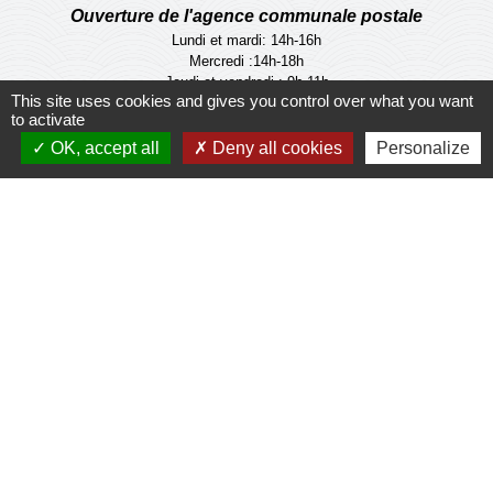
Ouverture de l'agence communale postale
Lundi et mardi: 14h-16h
Mercredi :14h-18h
Jeudi et vendredi : 9h-11h
This site uses cookies and gives you control over what you want
to activate
Le personnel de la municipalité n'est pas habilité
OK, accept all
Deny all cookies
Personalize
à effectuer les operations de l'agence
communale postale.
Liens
Meuse Grand Sud
Collège Jacques Prévert