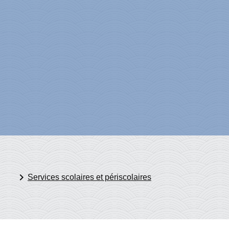
keyboard_arrow_right
Services scolaires et périscolaires