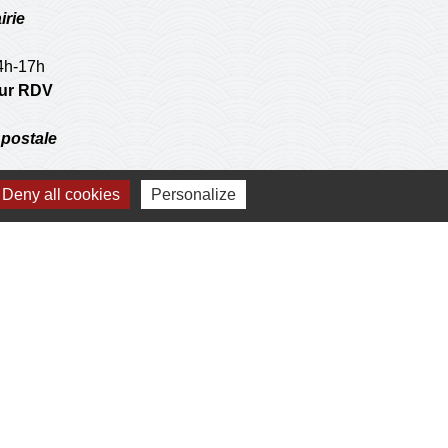
irie
14h-17h
 sur RDV
postale
Deny all cookies
Personalize
 operations de l'agence communale postale.