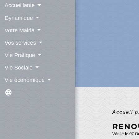
Accueillante
Dynamique
Votre Mairie
Vos services
Vie Pratique
Vie Sociale
Vie économique
language
Accueil 
RENO
Vérifié le 07 O