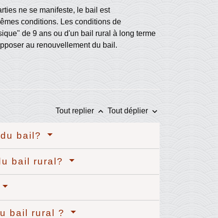
ties ne se manifeste, le bail est
êmes conditions. Les conditions de
ssique" de 9 ans ou d'un bail rural à long terme
'opposer au renouvellement du bail.
keyboard_arrow_up
keyboard_arrow_down
Tout replier
Tout déplier
 du bail?
du bail rural?
u bail rural ?