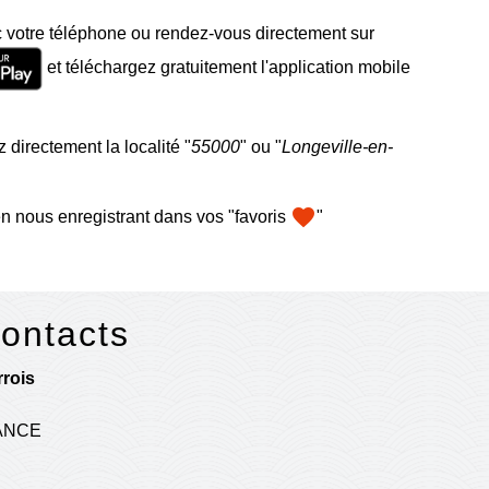
 votre téléphone ou rendez-vous directement sur
et téléchargez gratuitement l'application mobile
 directement la localité "
55000
" ou "
Longeville-en-
favorite
n nous enregistrant dans vos "favoris
"
contacts
rois
RANCE