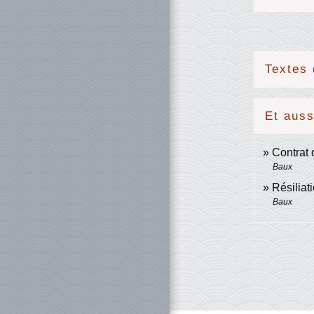
Textes 
Et auss
Contrat d
Baux
Résiliati
Baux