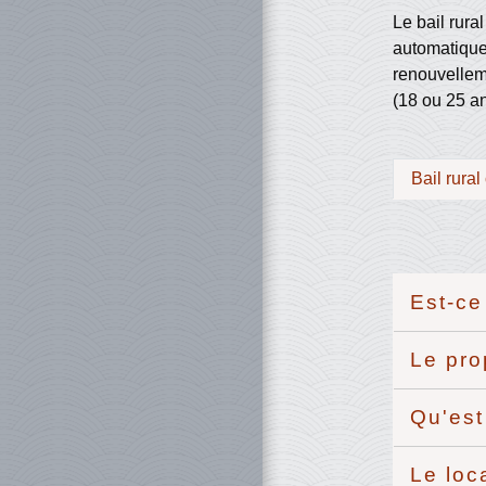
Le bail rura
automatique
renouvelleme
(18 ou 25 an
Bail rural
Est-ce
Le pro
Qu'est
Le loc