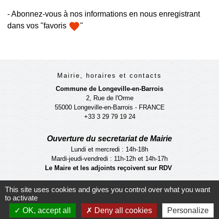
- Abonnez-vous à nos informations en nous enregistrant
favorite
dans vos "favoris
"
Mairie, horaires et contacts
Commune de Longeville-en-Barrois
2, Rue de l'Orme
55000 Longeville-en-Barrois - FRANCE
+33 3 29 79 19 24
Ouverture du secretariat de Mairie
Lundi et mercredi : 14h-18h
Mardi-jeudi-vendredi : 11h-12h et 14h-17h
Le Maire et les adjoints reçoivent sur RDV
Ouverture de l'agence communale postale
This site uses cookies and gives you control over what you want
to activate
Lundi et mardi: 14h-16h
Mercredi :14h-18h
OK, accept all
Deny all cookies
Personalize
Jeudi et vendredi : 9h-11h