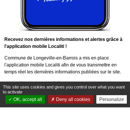
Recevez nos dernières informations et alertes grâce à
l'application mobile Localiti !
Commune de Longeville-en-Barrois a mis en place
l'application mobile Localiti afin de vous transmettre en
temps réel les dernières informations publiées sur le site.
Actualités, agenda des événements, alertes sanitaires ou
This site uses cookies and gives you control over what you want
météo : recevez une notification et consultez
to activate
immédiatement nos mises à jour.
OK, accept all
Deny all cookies
Personalize
Enregistrez ou partagez vos informations favorites,
envoyez-nous également vos signalements citoyens...Tout
cela gratuitement et sans nécessité de se créer un compte !