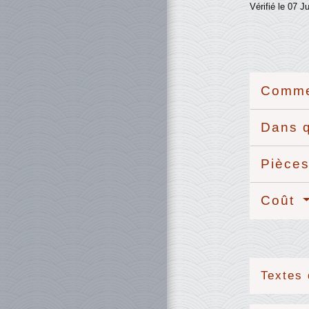
Vérifié le 07 J
Commen
Dans q
Pièces
Coût
Textes 