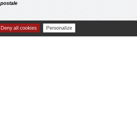
postale
Deny all cookies
Personalize
 operations de l'agence communale postale.