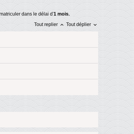
matriculer dans le délai d'
1 mois.
keyboard_arrow_up
keyboard_arrow_down
Tout replier
Tout déplier