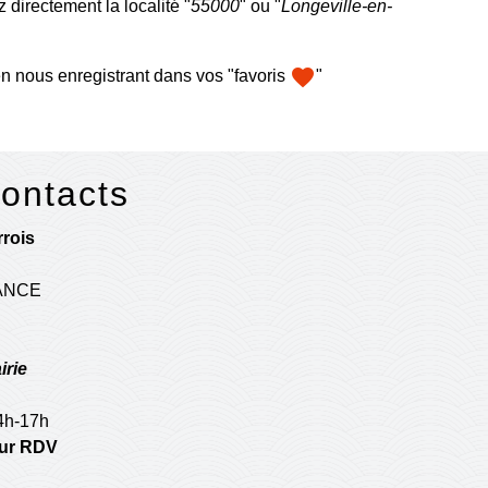
 directement la localité "
55000
" ou "
Longeville-en-
favorite
n nous enregistrant dans vos "favoris
"
contacts
rois
RANCE
irie
14h-17h
 sur RDV