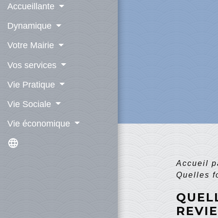
Accueillante
Dynamique
Votre Mairie
Vos services
Vie Pratique
Vie Sociale
Vie économique
language
Accueil p
Quelles f
QUELL
REVIE