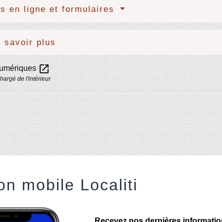
s en ligne et formulaires
 savoir plus
open_in_new
numériques
hargé de l'intérieur
on mobile Localiti
Recevez nos dernières informations