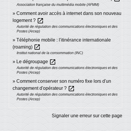
Association française du multimédia mobile (AFMM)
Comment avoir accès à internet dans son nouveau
open_in_new
logement ?
Autorité de régulation des communications électroniques et des
Postes (Arcep)
Téléphonie mobile : l'itinérance internationale
open_in_new
(roaming)
Institut national de la consommation (INC)
open_in_new
Le dégroupage
Autorité de régulation des communications électroniques et des
Postes (Arcep)
Comment conserver son numéro fixe lors d'un
open_in_new
changement d'opérateur ?
Autorité de régulation des communications électroniques et des
Postes (Arcep)
Signaler une erreur sur cette page