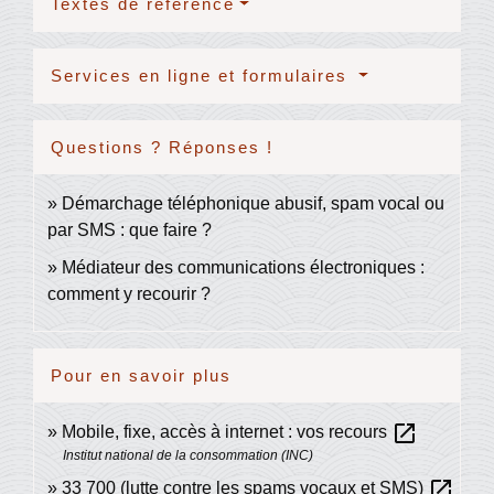
Textes de référence
Services en ligne et formulaires
Questions ? Réponses !
Démarchage téléphonique abusif, spam vocal ou
par SMS : que faire ?
Médiateur des communications électroniques :
comment y recourir ?
Pour en savoir plus
open_in_new
Mobile, fixe, accès à internet : vos recours
Institut national de la consommation (INC)
open_in_new
33 700 (lutte contre les spams vocaux et SMS)