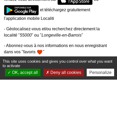
et téléchargez gratuitement
l'application mobile Localiti
- Géolocalisez-vous et/ou recherchez directement la
localité "
55000
" ou "
Longeville-en-Barrois
"
- Abonnez-vous à nos informations en nous enregistrant
favorite
dans vos "favoris
"
This site uses cookies and gives you control over what you want
to activate
OK, accept all
Deny all cookies
Personalize
Mairie, horaires et contacts
Commune de Longeville-en-Barrois
2, Rue de l'Orme
55000 Longeville-en-Barrois - FRANCE
+33 3 29 79 19 24
Ouverture du secretariat de Mairie