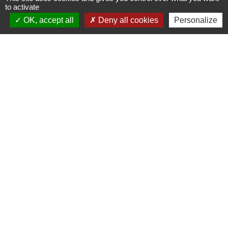
Ouverture de l'agence communale postale
to activate
Lundi et mardi: 14h-16h
OK, accept all
Deny all cookies
Personalize
Mercredi :14h-18h
Jeudi et vendredi : 9h-11h
Le personnel de la municipalité n'est pas habilité
à effectuer les operations de l'agence
communale postale.
Liens
Meuse Grand Sud
Collège Jacques Prévert