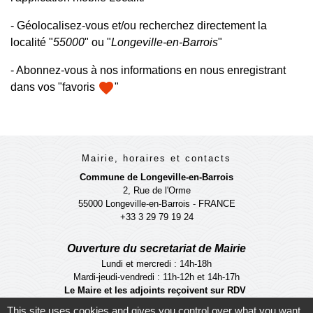
- Géolocalisez-vous et/ou recherchez directement la
localité "
55000
" ou "
Longeville-en-Barrois
"
- Abonnez-vous à nos informations en nous enregistrant
favorite
dans vos "favoris
"
Mairie, horaires et contacts
Commune de Longeville-en-Barrois
2, Rue de l'Orme
55000 Longeville-en-Barrois - FRANCE
+33 3 29 79 19 24
Ouverture du secretariat de Mairie
Lundi et mercredi : 14h-18h
Mardi-jeudi-vendredi : 11h-12h et 14h-17h
Le Maire et les adjoints reçoivent sur RDV
This site uses cookies and gives you control over what you want