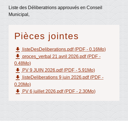
Liste des Déliberatrions approuvés en Conseil
Municipal,
Pièces jointes
file_download
listeDesDeliberations.pdf (PDF - 0.16Mo)
file_download
proces_verbal 21 avril 2026.pdf (PDF -
0.48Mo)
file_download
PV 9 JUIN 2026.pdf (PDF - 5.91Mo)
file_download
listeDeliberations 9 juin 2026.pdf (PDF -
0.20Mo)
file_download
PV 6 juillet 2026.pdf (PDF - 2.30Mo)