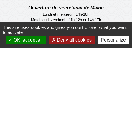
Ouverture du secretariat de Mairie
Lundi et mercredi : 14h-18h
Mardi-jeudi-vendredi : 11h-12h et 14h-17h
Le Maire et les adjoints reçoivent sur RDV
This site uses cookies and gives you control over what you want
to activate
Ouverture de l'agence communale postale
OK, accept all
Deny all cookies
Personalize
Lundi et mardi: 14h-16h
Mercredi :14h-18h
Jeudi et vendredi : 9h-11h
Le personnel de la municipalité n'est pas habilité
à effectuer les operations de l'agence
communale postale.