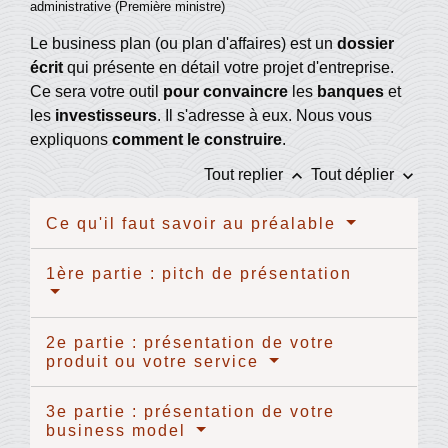
administrative (Première ministre)
Le business plan (ou plan d'affaires) est un
dossier
écrit
qui présente en détail votre projet d'entreprise.
Ce sera votre outil
pour convaincre
les
banques
et
les
investisseurs
. Il s'adresse à eux. Nous vous
expliquons
comment le construire
.
keyboard_arrow_up
keyboard_arrow_down
Tout replier
Tout déplier
Ce qu'il faut savoir au préalable
1ère partie : pitch de présentation
2e partie : présentation de votre
produit ou votre service
3e partie : présentation de votre
business model