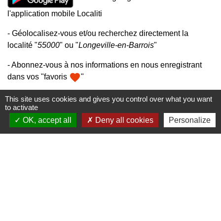
l'application mobile Localiti
- Géolocalisez-vous et/ou recherchez directement la
localité "
55000
" ou "
Longeville-en-Barrois
"
- Abonnez-vous à nos informations en nous enregistrant
favorite
dans vos "favoris
"
This site uses cookies and gives you control over what you want
to activate
OK, accept all
Deny all cookies
Personalize
Mairie, horaires et contacts
Commune de Longeville-en-Barrois
2, Rue de l'Orme
55000 Longeville-en-Barrois - FRANCE
+33 3 29 79 19 24
Ouverture du secretariat de Mairie
Lundi et mercredi : 14h-18h
Mardi-jeudi-vendredi : 11h-12h et 14h-17h
Le Maire et les adjoints reçoivent sur RDV