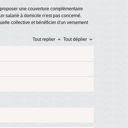
de proposer une couverture complémentaire
 un salarié à domicile n'est pas concerné.
uelle collective et bénéficier d'un versement
keyboard_arrow_up
keyboard_arrow_down
Tout replier
Tout déplier