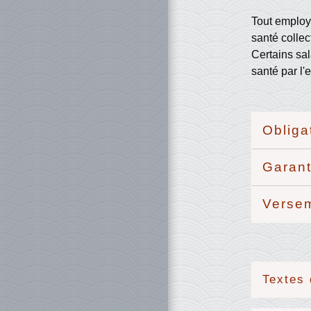
Tout employe
santé collec
Certains sal
santé par l'
Obliga
Garan
Verse
Textes 