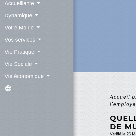
Accueillante
Dynamique
Votre Mairie
Vos services
Vie Pratique
Vie Sociale
Vie économique
language
Accueil 
l'employe
QUEL
DE M
Vérifié le 26 M