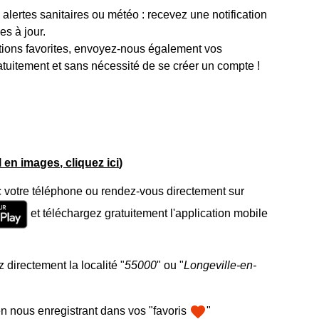
lertes sanitaires ou météo : recevez une notification
s à jour.
tions favorites, envoyez-nous également vos
atuitement et sans nécessité de se créer un compte !
el en images, cliquez ici
)
 votre téléphone ou rendez-vous directement sur
et téléchargez gratuitement l'application mobile
 directement la localité "
55000
" ou "
Longeville-en-
favorite
n nous enregistrant dans vos "favoris
"