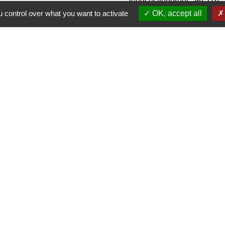
Jeudi et vendredi : 9h-11h
 control over what you want to activate
OK, accept all
de la municipalité n'est pas habilité à effectuer les
d
Prévert
s
-
Politique de confidentialité
-
Accessibilité
-
Application mo