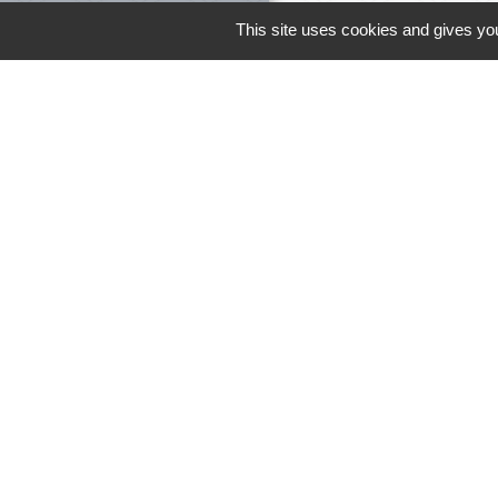
This site uses cookies and gives you
Le personnel 
Liens
Meuse Grand Su
Collège Jacques 
Mentions légale