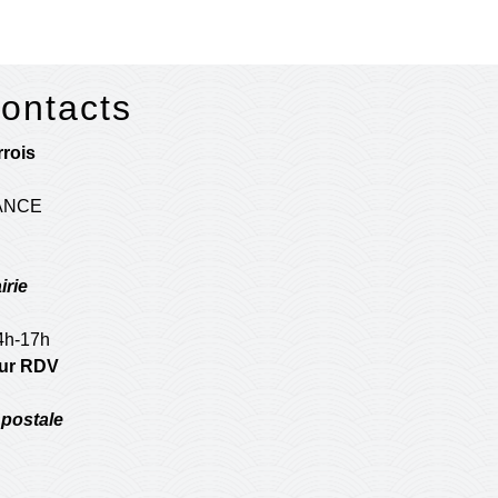
contacts
rois
RANCE
irie
14h-17h
 sur RDV
postale