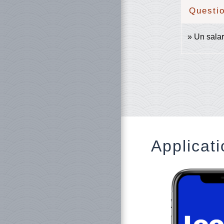
Questi
Un salar
Applicati