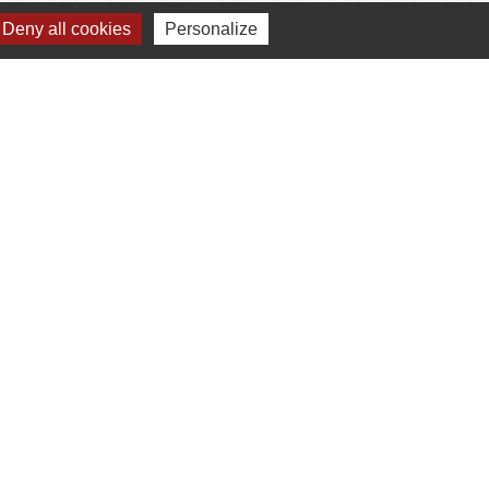
Deny all cookies
Personalize
 operations de l'agence communale postale.
bile Localiti
-
Plan du site
-
Gestion des cookies