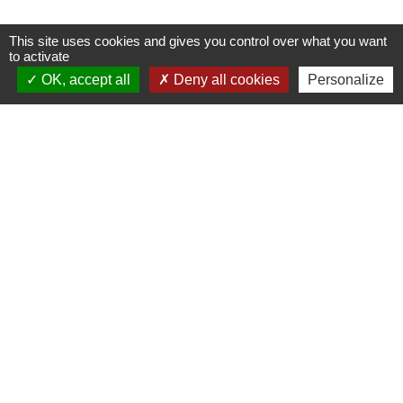
This site uses cookies and gives you control over what you want
to activate
Mairie, horaires et contacts
OK, accept all
Deny all cookies
Personalize
Commune de Longeville-en-Barrois
2, Rue de l'Orme
55000 Longeville-en-Barrois - FRANCE
+33 3 29 79 19 24
Ouverture du secretariat de Mairie
Lundi et mercredi : 14h-18h
Mardi-jeudi-vendredi : 11h-12h et 14h-17h
Le Maire et les adjoints reçoivent sur RDV
Ouverture de l'agence communale postale
Lundi et mardi: 14h-16h
Mercredi :14h-18h
Jeudi et vendredi : 9h-11h
Le personnel de la municipalité n'est pas habilité
à effectuer les operations de l'agence
communale postale.