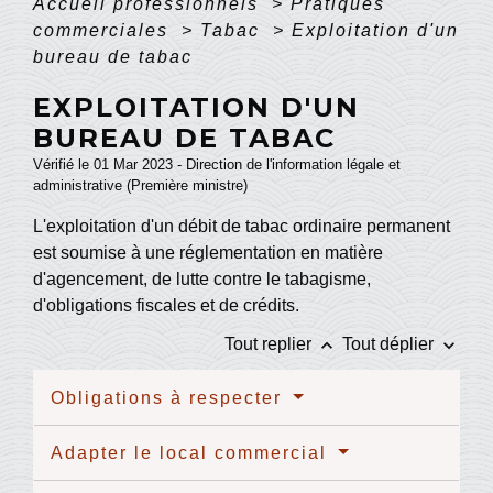
Accueil professionnels
>
Pratiques
commerciales
>
Tabac
>
Exploitation d'un
bureau de tabac
EXPLOITATION D'UN
BUREAU DE TABAC
Vérifié le 01 Mar 2023 - Direction de l'information légale et
administrative (Première ministre)
L'exploitation d'un débit de tabac ordinaire permanent
est soumise à une réglementation en matière
d'agencement, de lutte contre le tabagisme,
d'obligations fiscales et de crédits.
keyboard_arrow_up
keyboard_arrow_down
Tout replier
Tout déplier
Obligations à respecter
Adapter le local commercial