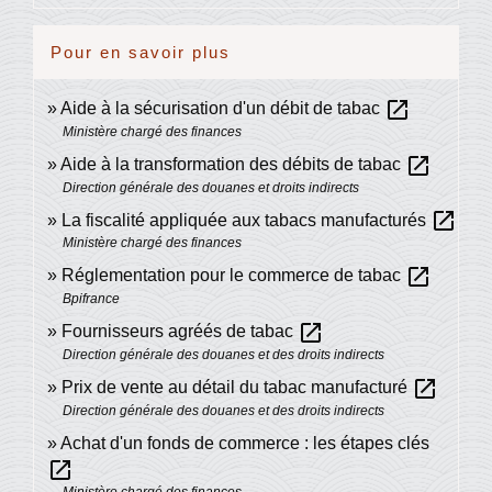
Pour en savoir plus
open_in_new
Aide à la sécurisation d'un débit de tabac
Ministère chargé des finances
open_in_new
Aide à la transformation des débits de tabac
Direction générale des douanes et droits indirects
open_in_new
La fiscalité appliquée aux tabacs manufacturés
Ministère chargé des finances
open_in_new
Réglementation pour le commerce de tabac
Bpifrance
open_in_new
Fournisseurs agréés de tabac
Direction générale des douanes et des droits indirects
open_in_new
Prix de vente au détail du tabac manufacturé
Direction générale des douanes et des droits indirects
Achat d'un fonds de commerce : les étapes clés
open_in_new