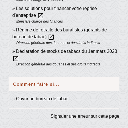
Ministère chargé des finances
Les solutions pour financer votre reprise
open_in_new
d'entreprise
Ministère chargé des finances
Régime de retraite des buralistes (gérants de
open_in_new
bureau de tabac)
Direction générale des douanes et des droits indirects
Déclaration de stocks de tabacs du 1er mars 2023
open_in_new
Direction générale des douanes et des droits indirects
Comment faire si...
Ouvrir un bureau de tabac
Signaler une erreur sur cette page