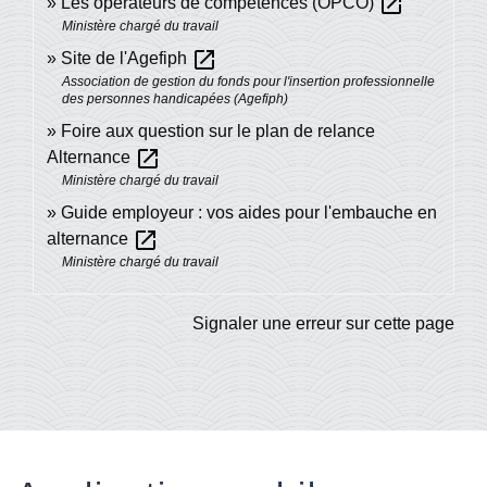
open_in_new
Les opérateurs de compétences (OPCO)
Ministère chargé du travail
open_in_new
Site de l'Agefiph
Association de gestion du fonds pour l'insertion professionnelle
des personnes handicapées (Agefiph)
Foire aux question sur le plan de relance
open_in_new
Alternance
Ministère chargé du travail
Guide employeur : vos aides pour l'embauche en
open_in_new
alternance
Ministère chargé du travail
Signaler une erreur sur cette page