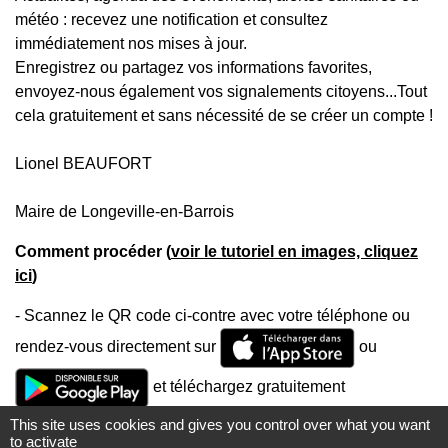
météo : recevez une notification et consultez
immédiatement nos mises à jour.
Enregistrez ou partagez vos informations favorites,
envoyez-nous également vos signalements citoyens...Tout
cela gratuitement et sans nécessité de se créer un compte !
Lionel BEAUFORT
Maire de Longeville-en-Barrois
Comment procéder (
voir le tutoriel en images, cliquez
ici
)
- Scannez le QR code ci-contre avec votre téléphone ou
rendez-vous directement sur
ou
et téléchargez gratuitement
l'application mobile Localiti
This site uses cookies and gives you control over what you want
to activate