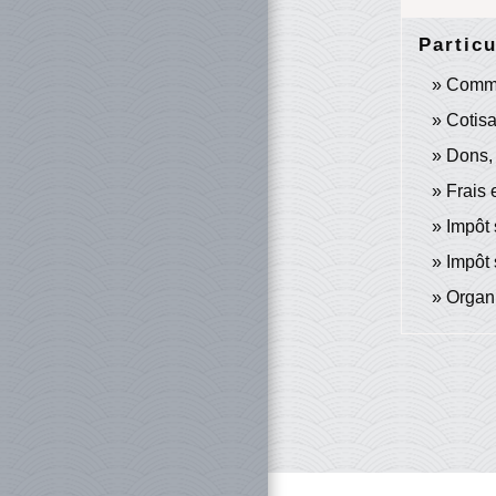
Particu
Comme
Cotisa
Dons, 
Frais 
Impôt 
Impôt 
Organi