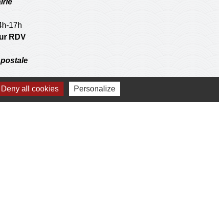
irie
14h-17h
 sur RDV
postale
Deny all cookies
Personalize
 operations de l'agence communale postale.