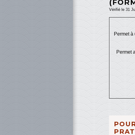
(FORM
Vérifié le 31 J
Permet à u
Permet a
POUR
PRAT