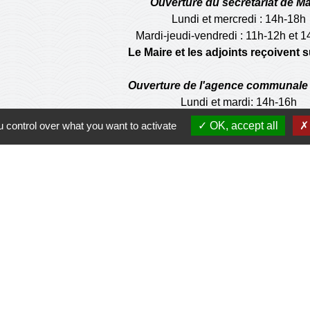
Ouverture du secretariat de Ma
Lundi et mercredi : 14h-18h
Mardi-jeudi-vendredi : 11h-12h et 
Le Maire et les adjoints reçoivent
Ouverture de l'agence communale 
Lundi et mardi: 14h-16h
Mercredi :14h-18h
 control over what you want to activate
OK, accept all
Jeudi et vendredi : 9h-11h
de la municipalité n'est pas habilité à effectuer les