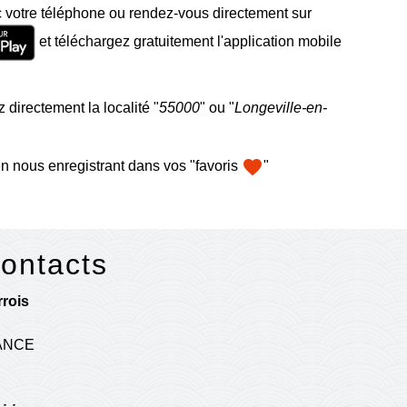
 votre téléphone ou rendez-vous directement sur
et téléchargez gratuitement l'application mobile
 directement la localité "
55000
" ou "
Longeville-en-
favorite
n nous enregistrant dans vos "favoris
"
contacts
rois
RANCE