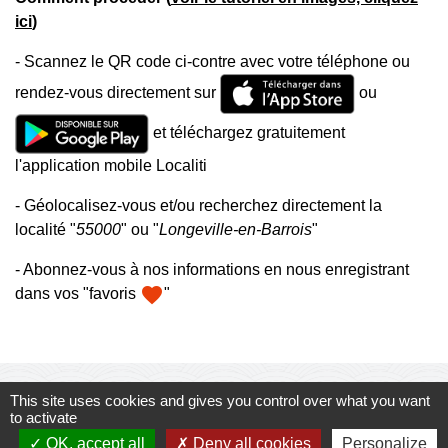
ici
)
- Scannez le QR code ci-contre avec votre téléphone ou
rendez-vous directement sur
ou
et téléchargez gratuitement
l'application mobile Localiti
- Géolocalisez-vous et/ou recherchez directement la
localité "
55000
" ou "
Longeville-en-Barrois
"
- Abonnez-vous à nos informations en nous enregistrant
favorite
dans vos "favoris
"
Mairie, horaires et contacts
This site uses cookies and gives you control over what you want
to activate
Commune de Longeville-en-Barrois
2, Rue de l'Orme
OK, accept all
Deny all cookies
Personalize