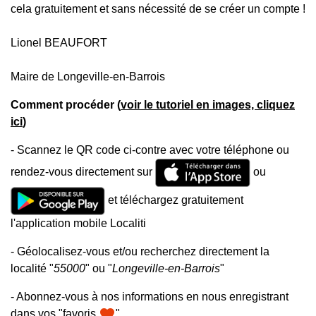
cela gratuitement et sans nécessité de se créer un compte !
Lionel BEAUFORT
Maire de Longeville-en-Barrois
Comment procéder (
voir le tutoriel en images, cliquez
ici
)
- Scannez le QR code ci-contre avec votre téléphone ou
rendez-vous directement sur
ou
et téléchargez gratuitement
l'application mobile Localiti
- Géolocalisez-vous et/ou recherchez directement la
localité "
55000
" ou "
Longeville-en-Barrois
"
- Abonnez-vous à nos informations en nous enregistrant
favorite
dans vos "favoris
"