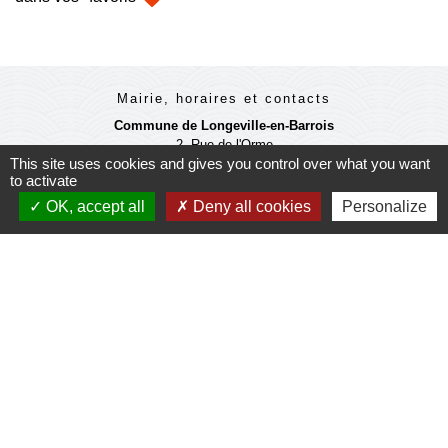
Mairie, horaires et contacts
Commune de Longeville-en-Barrois
2, Rue de l'Orme
This site uses cookies and gives you control over what you want
55000 Longeville-en-Barrois - FRANCE
to activate
+33 3 29 79 19 24
OK, accept all
Deny all cookies
Personalize
Ouverture du secretariat de Mairie
Lundi et mercredi : 14h-18h
Mardi-jeudi-vendredi : 11h-12h et 14h-17h
Le Maire et les adjoints reçoivent sur RDV
Ouverture de l'agence communale postale
Lundi et mardi: 14h-16h
Mercredi :14h-18h
Jeudi et vendredi : 9h-11h
Le personnel de la municipalité n'est pas habilité