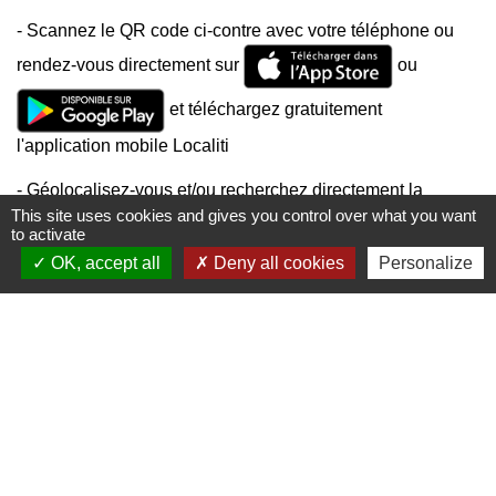
- Scannez le QR code ci-contre avec votre téléphone ou
rendez-vous directement sur
ou
et téléchargez gratuitement
l'application mobile Localiti
- Géolocalisez-vous et/ou recherchez directement la
This site uses cookies and gives you control over what you want
localité "
55000
" ou "
Longeville-en-Barrois
"
to activate
- Abonnez-vous à nos informations en nous enregistrant
OK, accept all
Deny all cookies
Personalize
favorite
dans vos "favoris
"
Mairie, horaires et contacts
Commune de Longeville-en-Barrois
2, Rue de l'Orme
55000 Longeville-en-Barrois - FRANCE
+33 3 29 79 19 24