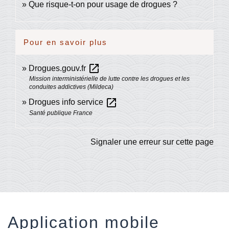
Que risque-t-on pour usage de drogues ?
Pour en savoir plus
open_in_new
Drogues.gouv.fr
Mission interministérielle de lutte contre les drogues et les
conduites addictives (Mildeca)
open_in_new
Drogues info service
Santé publique France
Signaler une erreur sur cette page
Application mobile