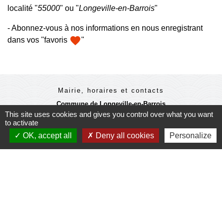
localité "
55000
" ou "
Longeville-en-Barrois
"
- Abonnez-vous à nos informations en nous enregistrant
favorite
dans vos "favoris
"
Mairie, horaires et contacts
Commune de Longeville-en-Barrois
2, Rue de l'Orme
This site uses cookies and gives you control over what you want
to activate
55000 Longeville-en-Barrois - FRANCE
+33 3 29 79 19 24
OK, accept all
Deny all cookies
Personalize
Ouverture du secretariat de Mairie
Lundi et mercredi : 14h-18h
Mardi-jeudi-vendredi : 11h-12h et 14h-17h
Le Maire et les adjoints reçoivent sur RDV
Ouverture de l'agence communale postale
Lundi et mardi: 14h-16h