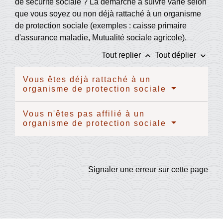
de sécurité sociale ? La démarche à suivre varie selon
que vous soyez ou non déjà rattaché à un organisme
de protection sociale (exemples : caisse primaire
d'assurance maladie, Mutualité sociale agricole).
keyboard_arrow_up
keyboard_arrow_down
Tout replier
Tout déplier
Vous êtes déjà rattaché à un
organisme de protection sociale
Vous n'êtes pas affilié à un
organisme de protection sociale
Signaler une erreur sur cette page