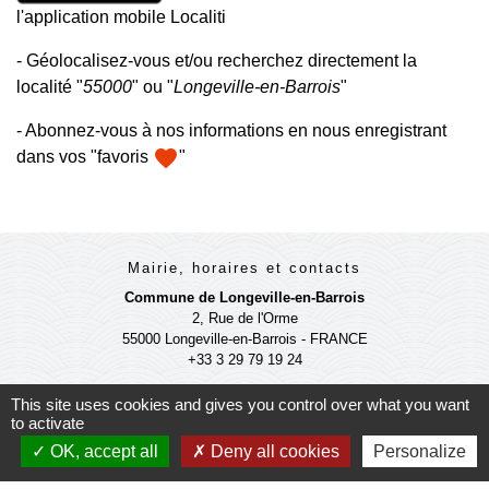
l'application mobile Localiti
- Géolocalisez-vous et/ou recherchez directement la
localité "
55000
" ou "
Longeville-en-Barrois
"
- Abonnez-vous à nos informations en nous enregistrant
favorite
dans vos "favoris
"
Mairie, horaires et contacts
Commune de Longeville-en-Barrois
2, Rue de l'Orme
55000 Longeville-en-Barrois - FRANCE
+33 3 29 79 19 24
This site uses cookies and gives you control over what you want
Ouverture du secretariat de Mairie
to activate
Lundi et mercredi : 14h-18h
OK, accept all
Deny all cookies
Personalize
Mardi-jeudi-vendredi : 11h-12h et 14h-17h
Le Maire et les adjoints reçoivent sur RDV