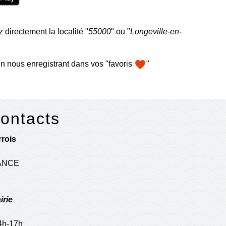
 directement la localité "
55000
" ou "
Longeville-en-
favorite
n nous enregistrant dans vos "favoris
"
contacts
rois
RANCE
irie
14h-17h