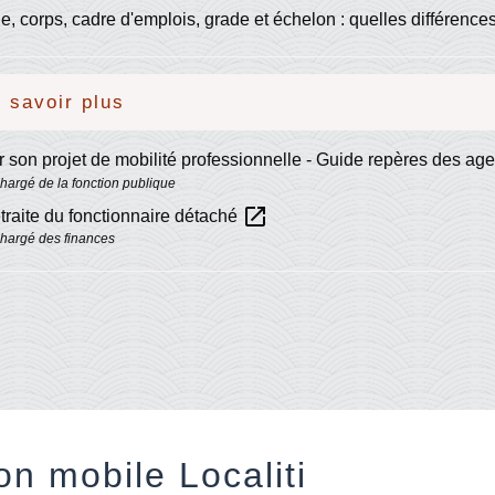
e, corps, cadre d'emplois, grade et échelon : quelles différence
 savoir plus
r son projet de mobilité professionnelle - Guide repères des age
chargé de la fonction publique
open_in_new
traite du fonctionnaire détaché
chargé des finances
on mobile Localiti