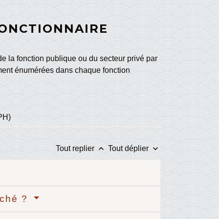
ONCTIONNAIRE
de la fonction publique ou du secteur privé par
ement énumérées dans chaque fonction
PH)
keyboard_arrow_up
keyboard_arrow_down
Tout replier
Tout déplier
aché ?