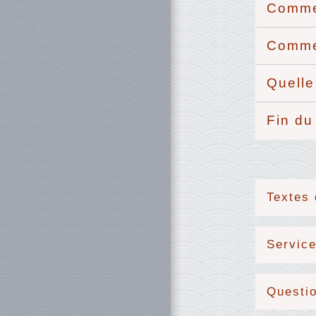
Comme
Commen
Quelle
Fin d
Textes 
Service
Questi