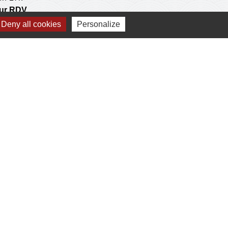
 sur RDV
Deny all cookies
Personalize
postale
 operations de l'agence communale postale.