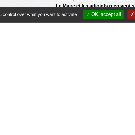
Le Maire et les adjoints reçoivent
 control over what you want to activate
OK, accept all
Ouverture de l'agence communale 
Lundi et mardi: 14h-16h
Mercredi :14h-18h
Jeudi et vendredi : 9h-11h
de la municipalité n'est pas habilité à effectuer les
d