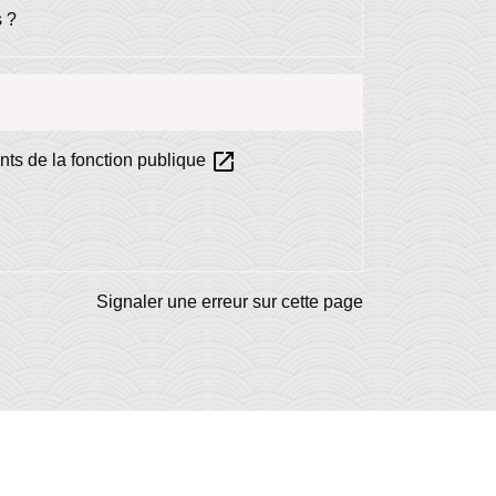
s ?
open_in_new
nts de la fonction publique
Signaler une erreur sur cette page