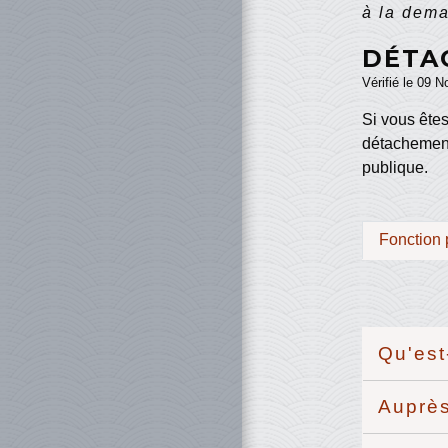
à la dema
DÉTA
Vérifié le 09 N
Si vous êtes
détachement
publique.
Fonction 
Qu'est
Auprès