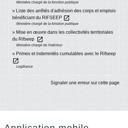
Ministère chargé de la fonction publique
Liste des arrêtés d'adhésion des corps et emplois
open_in_new
bénéficiant du RIFSEEP
Ministère chargé de la fonction publique
Mise en œuvre dans les collectivités territoriales
open_in_new
du Rifseep
Ministère chargé de l'intérieur
Primes et indemnités cumulables avec le Rifseep
open_in_new
Legifrance
Signaler une erreur sur cette page
Application mobile