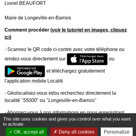
Lionel BEAUFORT
Maire de Longeville-en-Barrois
Comment procéder (
voir le tutoriel en images, cliquez
ici
)
- Scannez le QR code ci-contre avec votre téléphone ou
rendez-vous directement sur
ou
et téléchargez gratuitement
l'application mobile Localiti
- Géolocalisez-vous et/ou recherchez directement la
localité "
55000
" ou "
Longeville-en-Barrois
"
- Abonnez-vous à nos informations en nous enregistrant
This site uses cookies and gives you control over what you want
favorite
dans vos "favoris
"
to activate
OK, accept all
Deny all cookies
Personalize