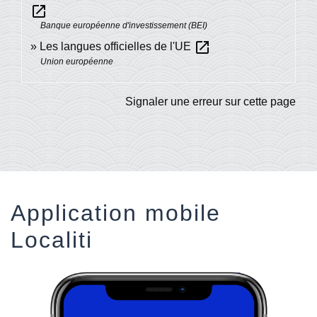
open_in_new
Banque européenne d'investissement (BEI)
open_in_new
Les langues officielles de l'UE
Union européenne
Signaler une erreur sur cette page
Application mobile
Localiti