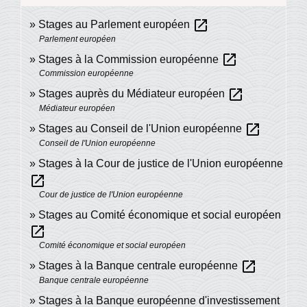
open_in_new
Stages au Parlement européen
Parlement européen
open_in_new
Stages à la Commission européenne
Commission européenne
open_in_new
Stages auprès du Médiateur européen
Médiateur européen
open_in_new
Stages au Conseil de l'Union européenne
Conseil de l'Union européenne
Stages à la Cour de justice de l'Union européenne
open_in_new
Cour de justice de l'Union européenne
Stages au Comité économique et social européen
open_in_new
Comité économique et social européen
open_in_new
Stages à la Banque centrale européenne
Banque centrale européenne
Stages à la Banque européenne d'investissement