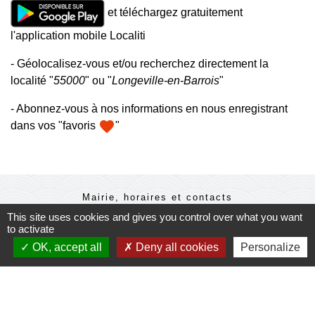
et téléchargez gratuitement
l'application mobile Localiti
- Géolocalisez-vous et/ou recherchez directement la
localité "
55000
" ou "
Longeville-en-Barrois
"
- Abonnez-vous à nos informations en nous enregistrant
favorite
dans vos "favoris
"
Mairie, horaires et contacts
This site uses cookies and gives you control over what you want
Commune de Longeville-en-Barrois
to activate
2, Rue de l'Orme
55000 Longeville-en-Barrois - FRANCE
OK, accept all
Deny all cookies
Personalize
+33 3 29 79 19 24
Ouverture du secretariat de Mairie
Lundi et mercredi : 14h-18h