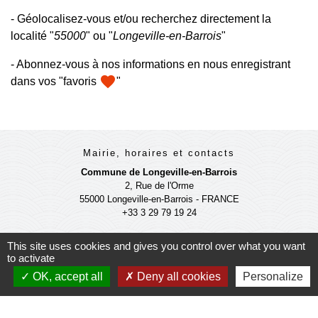
- Géolocalisez-vous et/ou recherchez directement la
localité "
55000
" ou "
Longeville-en-Barrois
"
- Abonnez-vous à nos informations en nous enregistrant
favorite
dans vos "favoris
"
Mairie, horaires et contacts
Commune de Longeville-en-Barrois
2, Rue de l'Orme
55000 Longeville-en-Barrois - FRANCE
+33 3 29 79 19 24
Ouverture du secretariat de Mairie
This site uses cookies and gives you control over what you want
to activate
Lundi et mercredi : 14h-18h
Mardi-jeudi-vendredi : 11h-12h et 14h-17h
OK, accept all
Deny all cookies
Personalize
Le Maire et les adjoints reçoivent sur RDV
Ouverture de l'agence communale postale