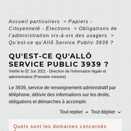
Accueil particuliers
>
Papiers -
Citoyenneté - Élections
>
Obligations de
l'administration vis-à-vis des usagers
>
Qu'est-ce qu'Allô Service Public 3939 ?
QU'EST-CE QU'ALLÔ
SERVICE PUBLIC 3939 ?
Vérifié le 02 Jun 2021 - Direction de l'information légale et
administrative (Première ministre)
Le 3939, service de renseignement administratif par
téléphone, délivre des informations sur les droits,
obligations et démarches à accomplir.
keyboard_arrow_up
keyboard_arrow_down
Tout replier
Tout déplier
Quels sont les domaines concernés