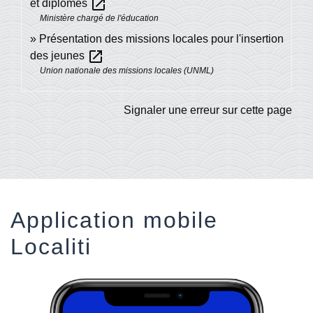
open_in_new
et diplômes
Ministère chargé de l'éducation
Présentation des missions locales pour l'insertion
open_in_new
des jeunes
Union nationale des missions locales (UNML)
Signaler une erreur sur cette page
Application mobile
Localiti