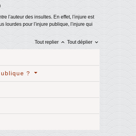
)
 l'auteur des insultes. En effet, l'injure est
s lourdes pour l'injure publique, l'injure qui
keyboard_arrow_up
keyboard_arrow_down
Tout replier
Tout déplier
 publique ?