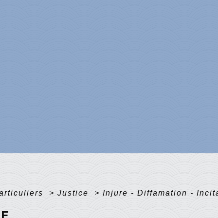
articuliers
>
Justice
>
Injure - Diffamation - Inci
RE