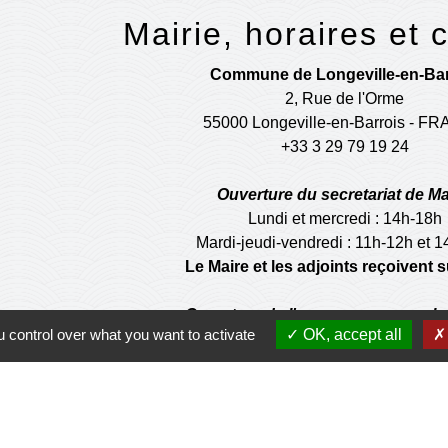
Mairie, horaires et 
Commune de Longeville-en-Bar
2, Rue de l'Orme
55000 Longeville-en-Barrois - F
+33 3 29 79 19 24
Ouverture du secretariat de Ma
Lundi et mercredi : 14h-18h
Mardi-jeudi-vendredi : 11h-12h et 
Le Maire et les adjoints reçoivent
Ouverture de l'agence communale 
 control over what you want to activate
OK, accept all
Lundi et mardi: 14h-16h
Mercredi :14h-18h
Jeudi et vendredi : 9h-11h
de la municipalité n'est pas habilité à effectuer les