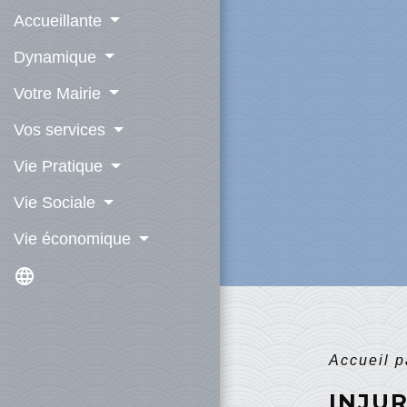
Accueillante
Dynamique
Votre Mairie
Vos services
Vie Pratique
Vie Sociale
Vie économique
language
Accueil p
INJU