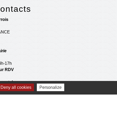
contacts
rois
RANCE
irie
14h-17h
 sur RDV
postale
Deny all cookies
Personalize
 operations de l'agence communale postale.