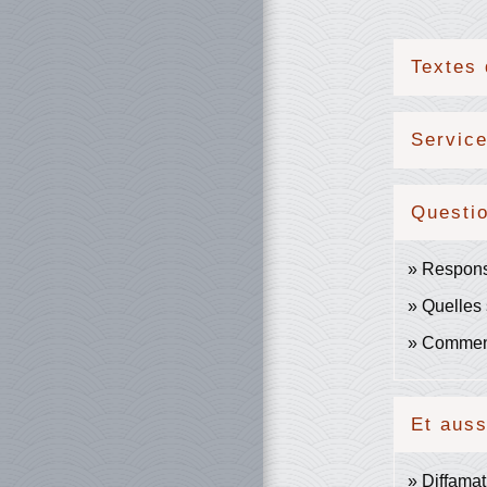
Textes 
Service
Questi
Responsa
Quelles 
Comment 
Et auss
Diffamat