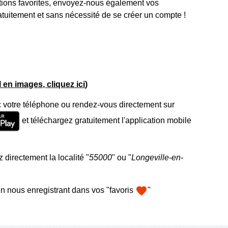
tions favorites, envoyez-nous également vos
atuitement et sans nécessité de se créer un compte !
el en images, cliquez ici
)
 votre téléphone ou rendez-vous directement sur
et téléchargez gratuitement l'application mobile
 directement la localité "
55000
" ou "
Longeville-en-
favorite
n nous enregistrant dans vos "favoris
"