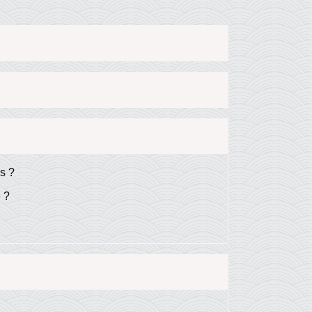
es ?
e ?