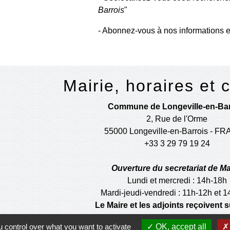
Barrois
"
- Abonnez-vous à nos informations e
Mairie, horaires et 
Commune de Longeville-en-Bar
2, Rue de l'Orme
55000 Longeville-en-Barrois - F
+33 3 29 79 19 24
Ouverture du secretariat de Ma
Lundi et mercredi : 14h-18h
Mardi-jeudi-vendredi : 11h-12h et 
Le Maire et les adjoints reçoivent
 control over what you want to activate
OK, accept all
Ouverture de l'agence communale 