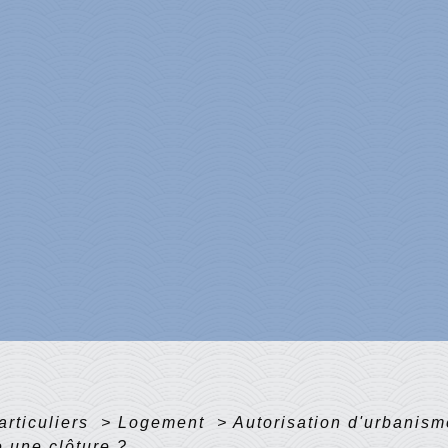
articuliers
>
Logement
>
Autorisation d'urbanis
e une clôture ?