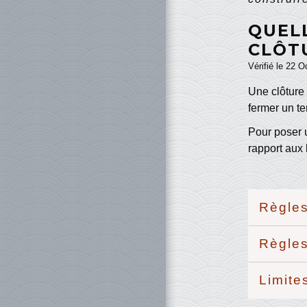
QUEL
CLÔT
Vérifié le 22 O
Une clôture 
fermer un te
Pour poser u
rapport aux 
Règle
Règles
Limite