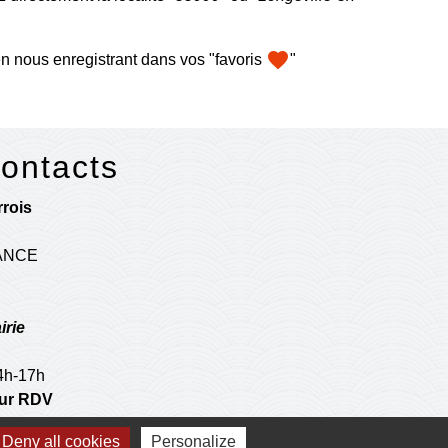
favorite
n nous enregistrant dans vos "favoris
"
contacts
rois
RANCE
irie
14h-17h
 sur RDV
Deny all cookies
Personalize
postale