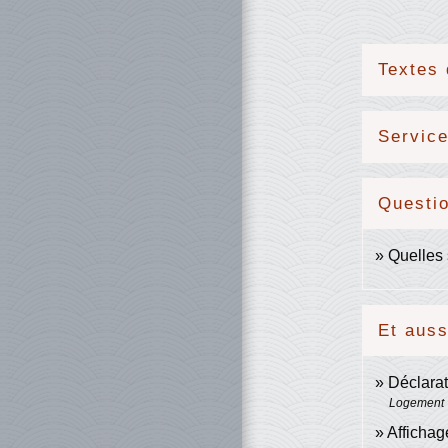
Textes 
Service
Questi
Quelles 
Et auss
Déclarat
Logement
Affichage