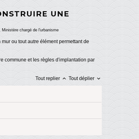
ONSTRUIRE UNE
), Ministère chargé de l'urbanisme
n mur ou tout autre élément permettant de
re commune et les règles d'implantation par
keyboard_arrow_up
keyboard_arrow_down
Tout replier
Tout déplier