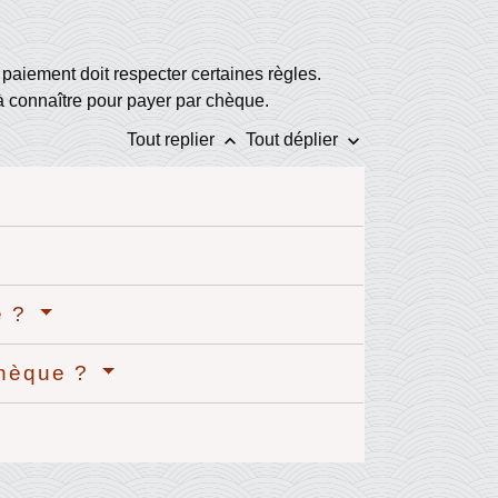
paiement doit respecter certaines règles.
s à connaître pour payer par chèque.
keyboard_arrow_up
keyboard_arrow_down
Tout replier
Tout déplier
e ?
chèque ?