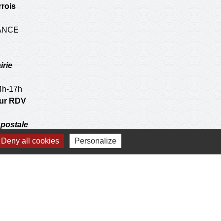
rois
RANCE
irie
14h-17h
 sur RDV
postale
Deny all cookies
Personalize
 operations de l'agence communale postale.