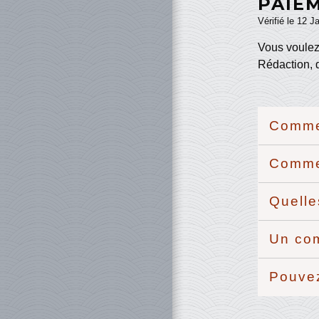
PAIE
Vérifié le 12 J
Vous voulez
Rédaction, d
Commen
Comme
Quelle
Un com
Pouvez