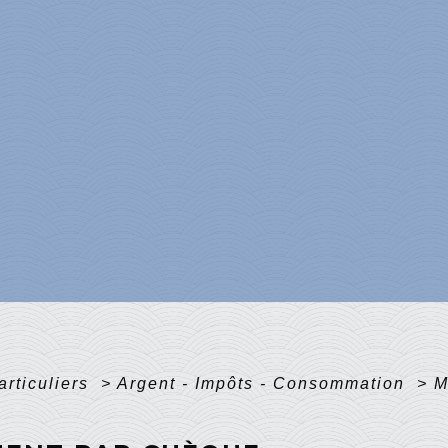
articuliers
>
Argent - Impôts - Consommation
>
M