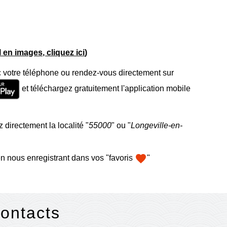
el en images, cliquez ici
)
 votre téléphone ou rendez-vous directement sur
et téléchargez gratuitement l'application mobile
 directement la localité "
55000
" ou "
Longeville-en-
favorite
n nous enregistrant dans vos "favoris
"
contacts