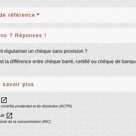
de référence
ons ? Réponses !
 régulariser un chèque sans provision ?
st la différence entre chèque barré, certifié ou chèque de banq
 savoir plus
open_in_new
e
e contrôle prudentiel et de résolution (ACPR)
open_in_new
que
ational de la consommation (INC)