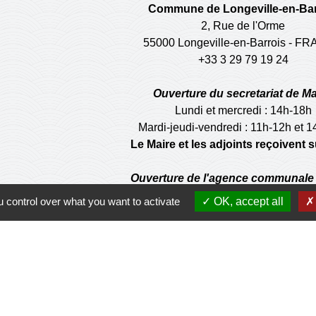
Commune de Longeville-en-Bar
2, Rue de l'Orme
55000 Longeville-en-Barrois - F
+33 3 29 79 19 24
Ouverture du secretariat de Ma
Lundi et mercredi : 14h-18h
Mardi-jeudi-vendredi : 11h-12h et 
Le Maire et les adjoints reçoivent
Ouverture de l'agence communale 
Lundi et mardi: 14h-16h
 control over what you want to activate
OK, accept all
Mercredi :14h-18h
Jeudi et vendredi : 9h-11h
de la municipalité n'est pas habilité à effectuer les