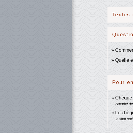
Textes 
Questi
Comment
Quelle e
Pour en
Chèqu
Autorité d
Le chè
Institut n