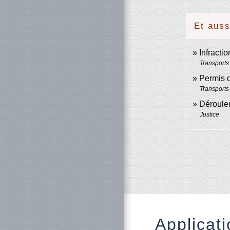
Et auss
Infractio
Transports 
Permis 
Transports 
Déroulem
Justice
Applicati