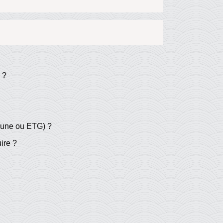
 ?
mune ou ETG) ?
ire ?