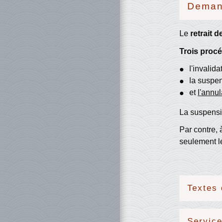
Demand
Le
retrait 
Trois proc
l'invalida
la suspe
et
l'annul
La suspensio
Par contre, 
seulement l
Textes 
Service