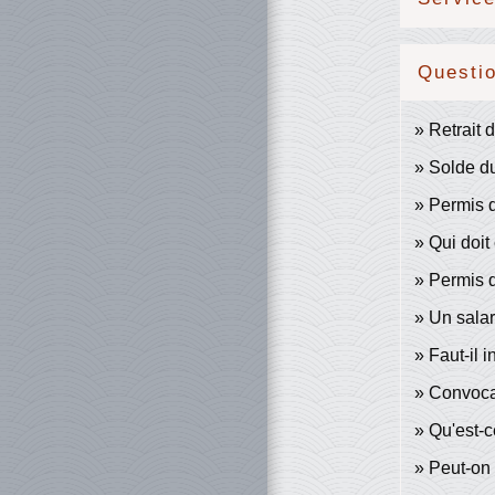
Questi
Retrait 
Solde du
Permis d
Qui doit
Permis 
Un salar
Faut-il 
Convocat
Qu'est-
Peut-on 