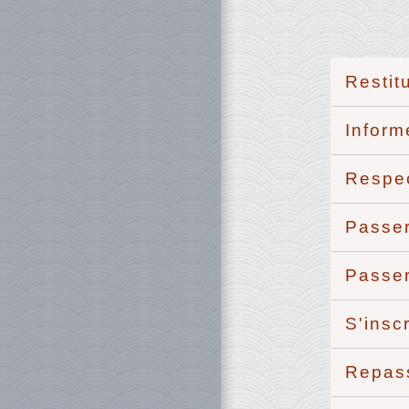
Restit
Inform
Respec
Passer
Passer
S'insc
Repass