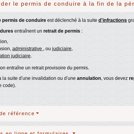
er le permis de conduire à la fin de la pér
de permis de conduire
est déclenché à la suite
d'infractions
gra
édures
entraînent un
retrait de permis
:
tion,
nsion,
administrative
, ou
judiciaire
,
ation judiciaire
.
n entraîne un retrait provisoire du permis.
à la suite d'une invalidation ou d'une
annulation
, vous devez
re
e code).
de référence
s en ligne et formulaires