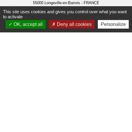
55000 Longeville-en-Barrois - FRANCE
+33 3 29 79 19 24
This site uses cookies and gives you control over what you want
to activate
Ouverture du secretariat de Mairie
OK, accept all
Deny all cookies
Personalize
Lundi et mercredi : 14h-18h
Mardi-jeudi-vendredi : 11h-12h et 14h-17h
Le Maire et les adjoints reçoivent sur RDV
Ouverture de l'agence communale postale
Lundi et mardi: 14h-16h
Mercredi :14h-18h
Jeudi et vendredi : 9h-11h
Le personnel de la municipalité n'est pas habilité
à effectuer les operations de l'agence
communale postale.