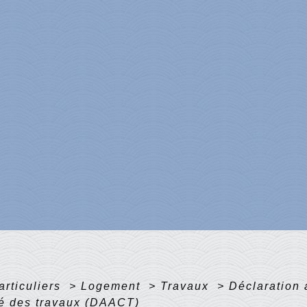
articuliers
>
Logement
>
Travaux
>
Déclaration 
té des travaux (DAACT)