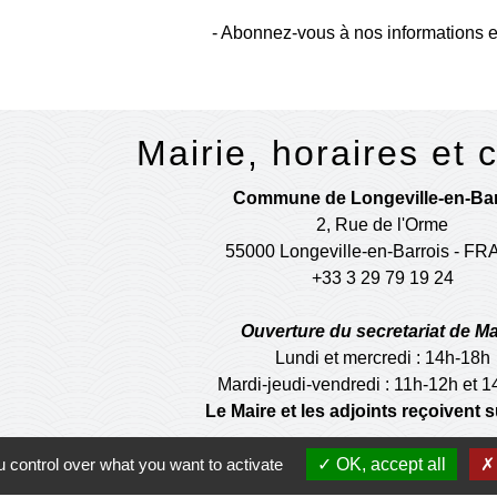
- Abonnez-vous à nos informations e
Mairie, horaires et 
Commune de Longeville-en-Bar
2, Rue de l'Orme
55000 Longeville-en-Barrois - F
+33 3 29 79 19 24
Ouverture du secretariat de Ma
Lundi et mercredi : 14h-18h
Mardi-jeudi-vendredi : 11h-12h et 
Le Maire et les adjoints reçoivent
 control over what you want to activate
OK, accept all
Ouverture de l'agence communale 
Lundi et mardi: 14h-16h