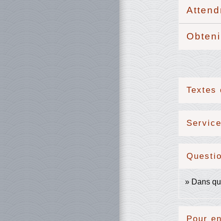
Attend
Obteni
Textes 
Service
Questi
Dans que
Pour en