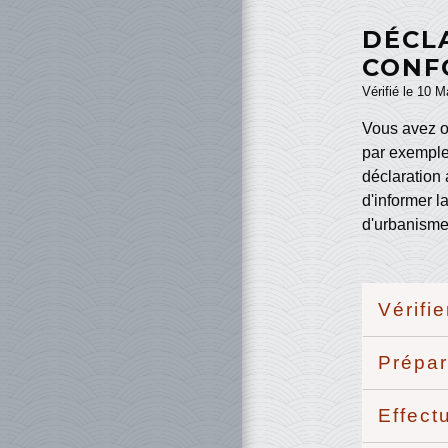
DÉCL
CONF
Vérifié le 10 M
Vous avez o
par exemple)
déclaration 
d'informer l
d'urbanisme
Vérifi
Prépar
Effect