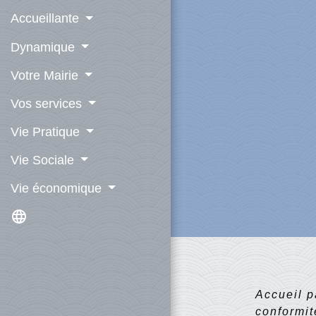
Accueillante
Dynamique
Votre Mairie
Vos services
Vie Pratique
Vie Sociale
Vie économique
language
Accueil p
conformi