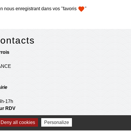
favorite
n nous enregistrant dans vos "favoris
"
contacts
rois
RANCE
irie
14h-17h
 sur RDV
Deny all cookies
Personalize
postale