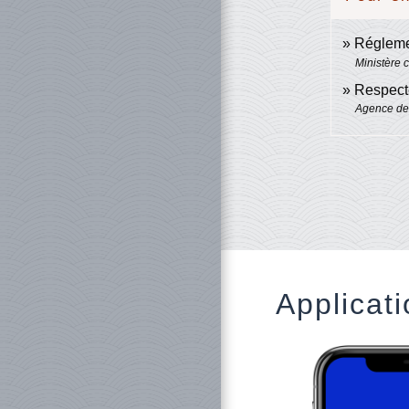
Régleme
Ministère 
Respect
Agence de 
Applicati