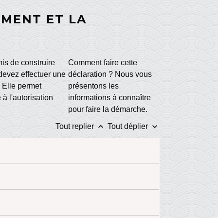
MENT ET LA
)
is de construire
Comment faire cette
devez effectuer une
déclaration ? Nous vous
 Elle permet
présentons les
 à l'autorisation
informations à connaître
pour faire la démarche.
keyboard_arrow_up
keyboard_arrow_down
Tout replier
Tout déplier