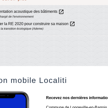
open_in_new
ntation acoustique des bâtiments
chargé de l'environnement
open_in_new
er la RE 2020 pour construire sa maison
la transition écologique (Ademe)
on mobile Localiti
Recevez nos dernières informations
Commune de Longeville-en-Barrois a 