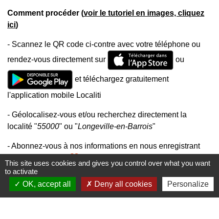
Comment procéder (
voir le tutoriel en images, cliquez
ici
)
- Scannez le QR code ci-contre avec votre téléphone ou
rendez-vous directement sur
ou
et téléchargez gratuitement
l'application mobile Localiti
- Géolocalisez-vous et/ou recherchez directement la
localité "
55000
" ou "
Longeville-en-Barrois
"
- Abonnez-vous à nos informations en nous enregistrant
favorite
dans vos "favoris
"
This site uses cookies and gives you control over what you want
to activate
OK, accept all
Deny all cookies
Personalize
Mairie, horaires et contacts