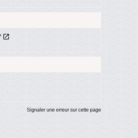
open_in_new
 ?
Signaler une erreur sur cette page