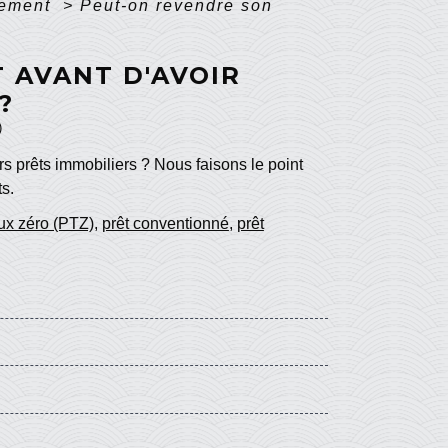
gement
>
Peut-on revendre son
 AVANT D'AVOIR
?
)
s prêts immobiliers ? Nous faisons le point
ts.
aux zéro (PTZ)
,
prêt conventionné
,
prêt