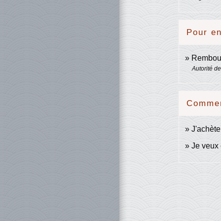
Pour en
Rembours
Autorité d
Comment
J'achèt
Je veux 