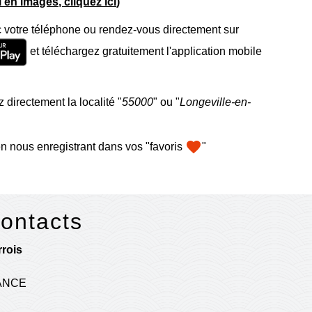
el en images, cliquez ici
)
 votre téléphone ou rendez-vous directement sur
et téléchargez gratuitement l'application mobile
 directement la localité "
55000
" ou "
Longeville-en-
favorite
n nous enregistrant dans vos "favoris
"
contacts
rois
RANCE