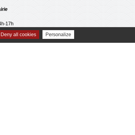
irie
14h-17h
 sur RDV
Deny all cookies
Personalize
postale
 operations de l'agence communale postale.