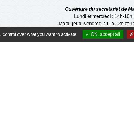
Ouverture du secretariat de Ma
Lundi et mercredi : 14h-18h
Mardi-jeudi-vendredi : 11h-12h et 
Le Maire et les adjoints reçoivent
 control over what you want to activate
OK, accept all
Ouverture de l'agence communale 
Lundi et mardi: 14h-16h
Mercredi :14h-18h
Jeudi et vendredi : 9h-11h
de la municipalité n'est pas habilité à effectuer les