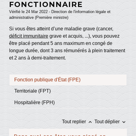
FONCTIONNAIRE
Vérifié le 24 Mar 2022 - Direction de l'information légale et
administrative (Première ministre)
Si vous êtes atteint d’une maladie grave (cancer,
déficit immunitaire
grave et acquis, ...), vous pouvez
être placé pendant 5 ans maximum en congé de
longue durée, dont 3 ans rémunérés à plein traitement
et 2 ans à demi-traitement.
Fonction publique d'État (FPE)
Territoriale (FPT)
Hospitalière (FPH)
keyboard_arrow_up
keyboard_arrow_down
Tout replier
Tout déplier