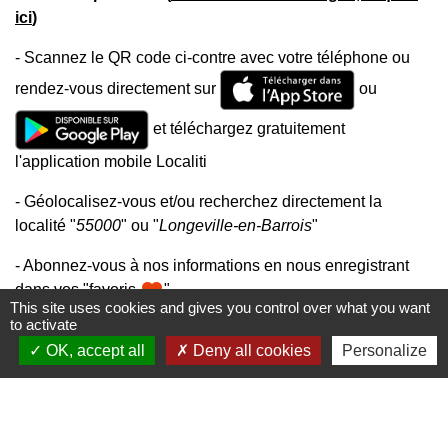
ici
)
- Scannez le QR code ci-contre avec votre téléphone ou
rendez-vous directement sur
ou
et téléchargez gratuitement
l'application mobile Localiti
- Géolocalisez-vous et/ou recherchez directement la
localité "
55000
" ou "
Longeville-en-Barrois
"
- Abonnez-vous à nos informations en nous enregistrant
favorite
dans vos "favoris
"
This site uses cookies and gives you control over what you want
to activate
OK, accept all
Deny all cookies
Personalize
Mairie, horaires et contacts
Commune de Longeville-en-Barrois
2, Rue de l'Orme