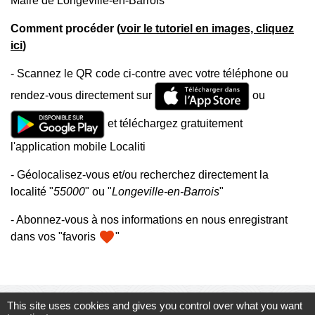
Maire de Longeville-en-Barrois
Comment procéder (
voir le tutoriel en images, cliquez
ici
)
- Scannez le QR code ci-contre avec votre téléphone ou
rendez-vous directement sur
ou
et téléchargez gratuitement
l'application mobile Localiti
- Géolocalisez-vous et/ou recherchez directement la
localité "
55000
" ou "
Longeville-en-Barrois
"
- Abonnez-vous à nos informations en nous enregistrant
favorite
dans vos "favoris
"
This site uses cookies and gives you control over what you want
Mairie, horaires et contacts