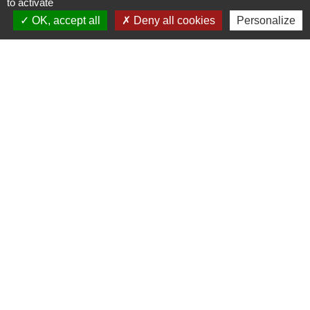
to activate
Commune de Longeville-en-Barrois
OK, accept all
Deny all cookies
Personalize
2, Rue de l'Orme
55000 Longeville-en-Barrois - FRANCE
+33 3 29 79 19 24
Ouverture du secretariat de Mairie
Lundi et mercredi : 14h-18h
Mardi-jeudi-vendredi : 11h-12h et 14h-17h
Le Maire et les adjoints reçoivent sur RDV
Ouverture de l'agence communale postale
Lundi et mardi: 14h-16h
Mercredi :14h-18h
Jeudi et vendredi : 9h-11h
Le personnel de la municipalité n'est pas habilité
à effectuer les operations de l'agence
communale postale.