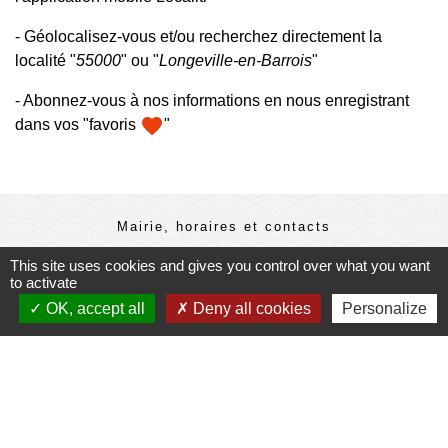
- Géolocalisez-vous et/ou recherchez directement la
localité "
55000
" ou "
Longeville-en-Barrois
"
- Abonnez-vous à nos informations en nous enregistrant
favorite
dans vos "favoris
"
Mairie, horaires et contacts
Commune de Longeville-en-Barrois
This site uses cookies and gives you control over what you want
2, Rue de l'Orme
to activate
55000 Longeville-en-Barrois - FRANCE
OK, accept all
Deny all cookies
Personalize
+33 3 29 79 19 24
Ouverture du secretariat de Mairie
Lundi et mercredi : 14h-18h
Mardi-jeudi-vendredi : 11h-12h et 14h-17h
Le Maire et les adjoints reçoivent sur RDV