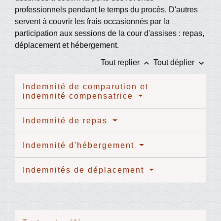
professionnels pendant le temps du procès. D'autres
servent à couvrir les frais occasionnés par la
participation aux sessions de la cour d'assises : repas,
déplacement et hébergement.
keyboard_arrow_up
keyboard_arrow_down
Tout replier
Tout déplier
Indemnité de comparution et
indemnité compensatrice
Indemnité de repas
Indemnité d'hébergement
Indemnités de déplacement