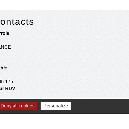
contacts
rois
RANCE
irie
14h-17h
 sur RDV
postale
Deny all cookies
Personalize