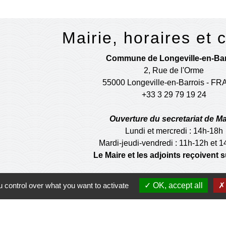
Mairie, horaires et 
Commune de Longeville-en-Bar
2, Rue de l'Orme
55000 Longeville-en-Barrois - F
+33 3 29 79 19 24
Ouverture du secretariat de Ma
Lundi et mercredi : 14h-18h
Mardi-jeudi-vendredi : 11h-12h et 
Le Maire et les adjoints reçoivent
Ouverture de l'agence communale 
 control over what you want to activate
OK, accept all
Lundi et mardi: 14h-16h
Mercredi :14h-18h
Jeudi et vendredi : 9h-11h