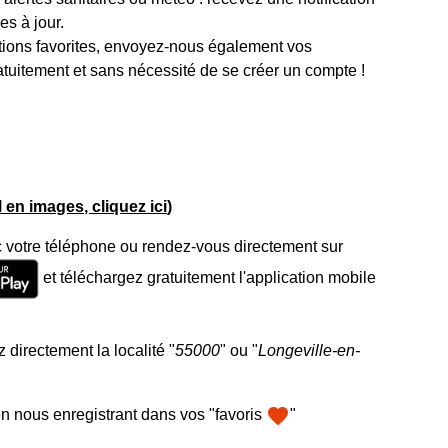
s à jour.
tions favorites, envoyez-nous également vos
atuitement et sans nécessité de se créer un compte !
el en images, cliquez ici
)
 votre téléphone ou rendez-vous directement sur
et téléchargez gratuitement l'application mobile
 directement la localité "
55000
" ou "
Longeville-en-
favorite
n nous enregistrant dans vos "favoris
"