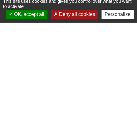
This site uses cookies and gives you control over what you want
Mairie, horaires et contacts
to activate
Commune de Longeville-en-Barrois
OK, accept all
Deny all cookies
Personalize
2, Rue de l'Orme
55000 Longeville-en-Barrois - FRANCE
+33 3 29 79 19 24
Ouverture du secretariat de Mairie
Lundi et mercredi : 14h-18h
Mardi-jeudi-vendredi : 11h-12h et 14h-17h
Le Maire et les adjoints reçoivent sur RDV
Ouverture de l'agence communale postale
Lundi et mardi: 14h-16h
Mercredi :14h-18h
Jeudi et vendredi : 9h-11h
Le personnel de la municipalité n'est pas habilité
à effectuer les operations de l'agence
communale postale.