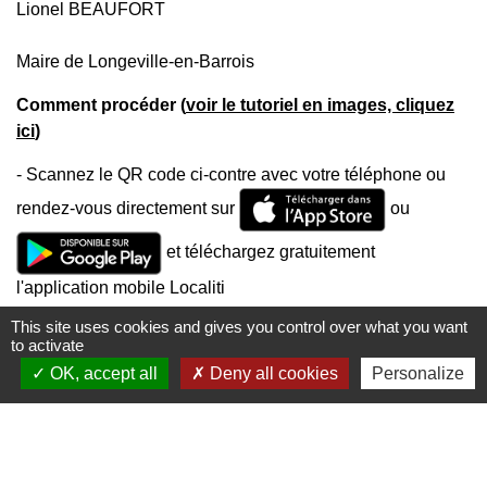
Lionel BEAUFORT
Maire de Longeville-en-Barrois
Comment procéder (
voir le tutoriel en images, cliquez
ici
)
- Scannez le QR code ci-contre avec votre téléphone ou
rendez-vous directement sur
ou
et téléchargez gratuitement
l'application mobile Localiti
This site uses cookies and gives you control over what you want
- Géolocalisez-vous et/ou recherchez directement la
to activate
localité "
55000
" ou "
Longeville-en-Barrois
"
OK, accept all
Deny all cookies
Personalize
- Abonnez-vous à nos informations en nous enregistrant
favorite
dans vos "favoris
"