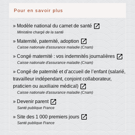
Pour en savoir plus
open_in_new
Modèle national du carnet de santé
Ministère chargé de la santé
open_in_new
Maternité, paternité, adoption
Caisse nationale d'assurance maladie (Cnam)
open_in_new
Congé maternité : vos indemnités journalières
Caisse nationale d'assurance maladie (Cnam)
Congé de paternité et d’accueil de l’enfant (salarié,
travailleur indépendant, conjoint collaborateur,
open_in_new
praticien ou auxiliaire médical)
Caisse nationale d'assurance maladie (Cnam)
open_in_new
Devenir parent
Santé publique France
open_in_new
Site des 1 000 premiers jours
Santé publique France