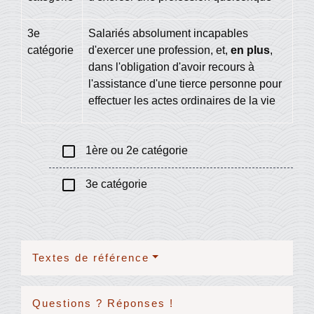
3
e
Salariés absolument incapables
catégorie
d'exercer une profession, et,
en plus
,
dans l'obligation d'avoir recours à
l'assistance d'une tierce personne pour
effectuer les actes ordinaires de la vie
check_box_outline_blank
1ère ou 2e catégorie
check_box_outline_blank
3e catégorie
Textes de référence
Questions ? Réponses !