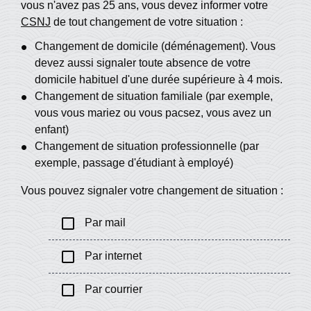
vous n'avez pas 25 ans, vous devez informer votre
CSNJ
de tout changement de votre situation :
Changement de domicile (déménagement). Vous
devez aussi signaler toute absence de votre
domicile habituel d'une durée supérieure à 4 mois.
Changement de situation familiale (par exemple,
vous vous mariez ou vous pacsez, vous avez un
enfant)
Changement de situation professionnelle (par
exemple, passage d'étudiant à employé)
Vous pouvez signaler votre changement de situation :
check_box_outline_blank
Par mail
check_box_outline_blank
Par internet
check_box_outline_blank
Par courrier