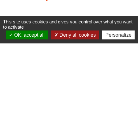
This site uses cookies and gives you control over what you want
to activate
Mairie, horaires et contacts
OK, accept all
Deny all cookies
Personalize
Commune de Longeville-en-Barrois
2, Rue de l'Orme
55000 Longeville-en-Barrois - FRANCE
+33 3 29 79 19 24
Ouverture du secretariat de Mairie
Lundi et mercredi : 14h-18h
Mardi-jeudi-vendredi : 11h-12h et 14h-17h
Le Maire et les adjoints reçoivent sur RDV
Ouverture de l'agence communale postale
Lundi et mardi: 14h-16h
Mercredi :14h-18h
Jeudi et vendredi : 9h-11h
Le personnel de la municipalité n'est pas habilité