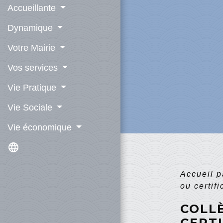
Accueillante
Dynamique
Votre Mairie
Vos services
Vie Pratique
Vie Sociale
Vie économique
language
Accueil p
ou certif
COLL
CERT