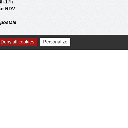
14h-17h
 sur RDV
postale
Deny all cookies
Personalize
 operations de l'agence communale postale.