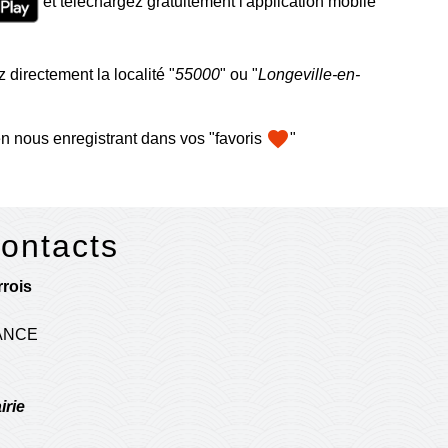
et téléchargez gratuitement l'application mobile
 directement la localité "
55000
" ou "
Longeville-en-
favorite
n nous enregistrant dans vos "favoris
"
contacts
rois
RANCE
irie