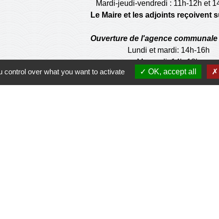
Mardi-jeudi-vendredi : 11h-12h et 
Le Maire et les adjoints reçoivent
Ouverture de l'agence communale 
Lundi et mardi: 14h-16h
Mercredi :14h-18h
 control over what you want to activate
OK, accept all
Jeudi et vendredi : 9h-11h
de la municipalité n'est pas habilité à effectuer les
d