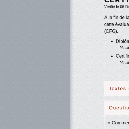
Vérifié le 06 D
À la fin de 
cette évalua
(CFG).
Diplôm
Minis
Certif
Minis
Textes 
Questi
Comment 