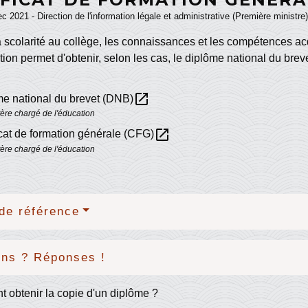
ec 2021 - Direction de l'information légale et administrative (Première ministre)
la scolarité au collège, les connaissances et les compétences ac
tion permet d'obtenir, selon les cas, le diplôme national du brev
open_in_new
e national du brevet (DNB)
tère chargé de l'éducation
open_in_new
icat de formation générale (CFG)
tère chargé de l'éducation
de référence
ons ? Réponses !
obtenir la copie d'un diplôme ?