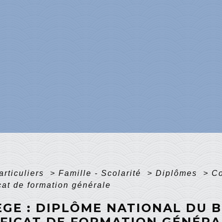
articuliers
>
Famille - Scolarité
>
Diplômes
>
Co
icat de formation générale
ÈGE : DIPLÔME NATIONAL DU 
IFICAT DE FORMATION GÉNÉRA