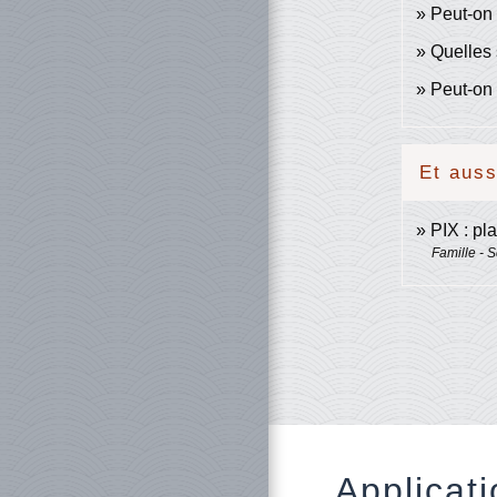
Peut-on 
Quelles 
Peut-on 
Et auss
PIX : pl
Famille - S
Applicati