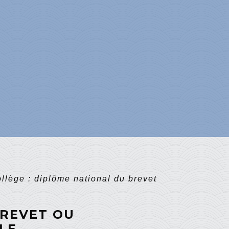
llège : diplôme national du brevet
BREVET OU
LE