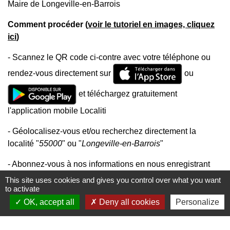
Maire de Longeville-en-Barrois
Comment procéder (
voir le tutoriel en images, cliquez
ici
)
- Scannez le QR code ci-contre avec votre téléphone ou
rendez-vous directement sur
ou
et téléchargez gratuitement
l'application mobile Localiti
- Géolocalisez-vous et/ou recherchez directement la
localité "
55000
" ou "
Longeville-en-Barrois
"
- Abonnez-vous à nos informations en nous enregistrant
favorite
dans vos "favoris
"
This site uses cookies and gives you control over what you want
to activate
OK, accept all
Deny all cookies
Personalize
Mairie, horaires et contacts