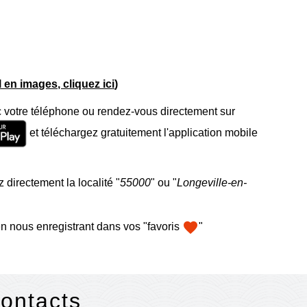
el en images, cliquez ici
)
 votre téléphone ou rendez-vous directement sur
et téléchargez gratuitement l'application mobile
 directement la localité "
55000
" ou "
Longeville-en-
favorite
n nous enregistrant dans vos "favoris
"
contacts