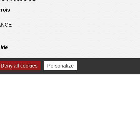
rois
RANCE
irie
14h-17h
Deny all cookies
Personalize
 sur RDV
postale
 operations de l'agence communale postale.