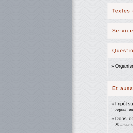
Textes 
Service
Questi
Organism
Et auss
Impôt su
Argent - I
Dons, do
Financemen