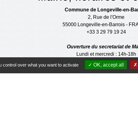
Commune de Longeville-en-Bar
2, Rue de l'Orme
55000 Longeville-en-Barrois - F
+33 3 29 79 19 24
Ouverture du secretariat de Ma
Lundi et mercredi : 14h-18h
Mardi-jeudi-vendredi : 11h-12h et 
 control over what you want to activate
OK, accept all
Le Maire et les adjoints reçoivent
Ouverture de l'agence communale 
Lundi et mardi: 14h-16h
Mercredi :14h-18h
Jeudi et vendredi : 9h-11h
de la municipalité n'est pas habilité à effectuer les