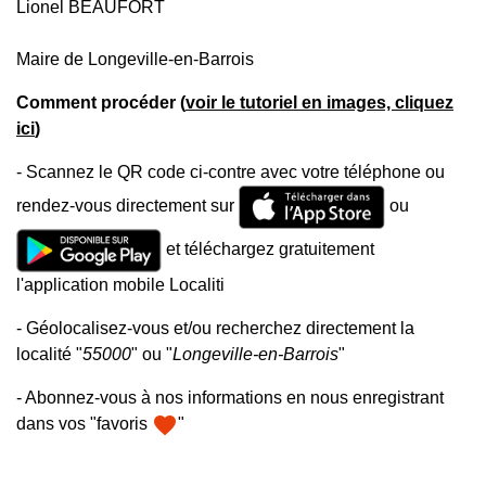
Lionel BEAUFORT
Maire de Longeville-en-Barrois
Comment procéder (
voir le tutoriel en images, cliquez
ici
)
- Scannez le QR code ci-contre avec votre téléphone ou
rendez-vous directement sur
ou
et téléchargez gratuitement
l'application mobile Localiti
- Géolocalisez-vous et/ou recherchez directement la
localité "
55000
" ou "
Longeville-en-Barrois
"
- Abonnez-vous à nos informations en nous enregistrant
favorite
dans vos "favoris
"