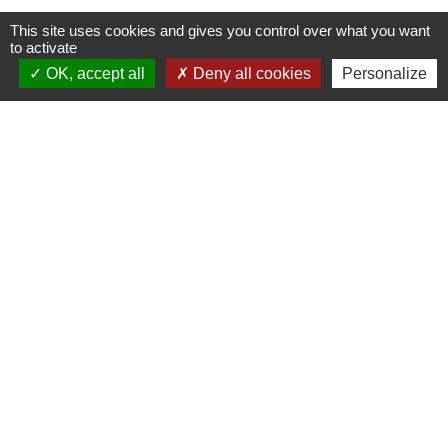
This site uses cookies and gives you control over what you want
Mairie, horaires et contacts
to activate
Commune de Longeville-en-Barrois
OK, accept all
Deny all cookies
Personalize
2, Rue de l'Orme
55000 Longeville-en-Barrois - FRANCE
+33 3 29 79 19 24
Ouverture du secretariat de Mairie
Lundi et mercredi : 14h-18h
Mardi-jeudi-vendredi : 11h-12h et 14h-17h
Le Maire et les adjoints reçoivent sur RDV
Ouverture de l'agence communale postale
Lundi et mardi: 14h-16h
Mercredi :14h-18h
Jeudi et vendredi : 9h-11h
Le personnel de la municipalité n'est pas habilité
à effectuer les operations de l'agence
communale postale.